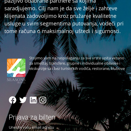
pažljivo odabrane partnere sa kojima
saradjujemo. Cilj nam je da sve želje i zahteve
klijenata zadovoljimo kroz pružanje kvalitetne
usluge u svim segmentima putovanja, vodeći pri
tome računa o maksimalnoj uštedi i sigurnosti.
Stojimo vam na raspolaganju za sve vrste upita vezano
za smeštaj, transfere, grupne i individualne obilaske i
ekskurzije sa i bez turističkih vodiča, restorane, klubove
Prijava za bilten
Unesite vašu email adresu