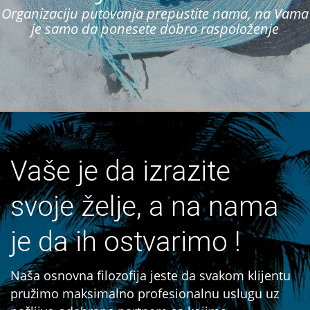
Organizaciju putovanja prepustite nama, na Vama
je samo da ponesete dobro raspoloženje
Vaše je da izrazite
svoje želje, a na nama
je da ih ostvarimo !
Naša osnovna filozofija jeste da svakom klijentu
pružimo maksimalno profesionalnu uslugu uz