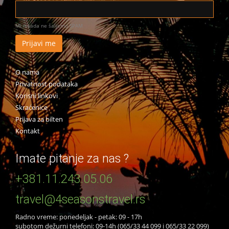
Mi nikada ne šaljemo SPAM
O nama
Privatnost podataka
Korisni linkovi
Skraćenice
Prijava za bilten
Kontakt
Imate pitanje za nas ?
+381.11.243.05.06
travel@4seasonstravel.rs
Radno vreme: ponedeljak - petak: 09 - 17h
subotom dežurni telefoni: 09-14h (065/33 44 099 i 065/33 22 099)