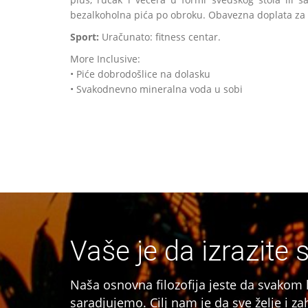
bezalkoholna pića po obroku. Obavezna doplata za 
Sport:
Uračunato: fitness centar.
More Inclusive:
• Piće dobrodošlice na dolasku
• Svakodnevno mineralna voda u sobi
Vaše je da izrazite 
Naša osnovna filozofija jeste da svakom
saradjujemo. Cilj nam je da sve želje i 