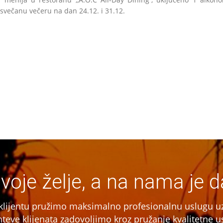
svečanu večeru na dan 24.12. i 31.12.
svoje želje, a na nama je d
 klijentu pružimo maksimalno profesionalnu uslugu uz
zahteve klijenata zadovoljimo kroz pružanje kvalitetn