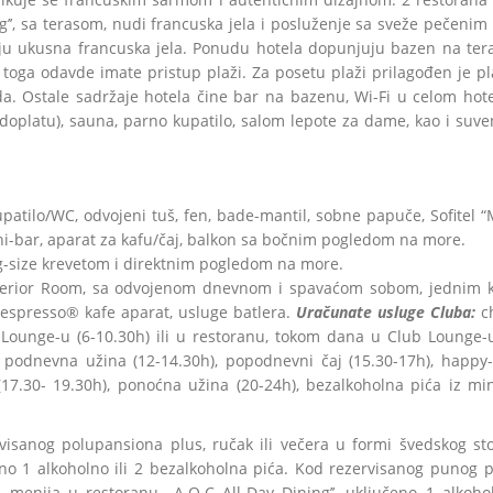
ning’’, sa terasom, nudi francuska jela i posluženje sa sveže pečeni
raju ukusna francuska jela. Ponudu hotela dopunjuju bazen na tera
toga odavde imate pristup plaži. Za posetu plaži prilagođen je pla
oda. Ostale sadržaje hotela čine bar na bazenu, Wi-Fi u celom hote
platu), sauna, parno kupatilo, salom lepote za dame, kao i suven
patilo/WC, odvojeni tuš, fen, bade-mantil, sobne papuče, Sofitel “
mini-bar, aparat za kafu/čaj, balkon sa bočnim pogledom na more.
g-size krevetom i direktnim pogledom na more.
erior Room, sa odvojenom dnevnom i spavaćom sobom, jednim k
Nespresso® kafe aparat, usluge batlera.
Uračunate usluge Cluba:
ch
Lounge-u (6-10.30h) ili u restoranu, tokom dana u Club Lounge-
a, podnevna užina (12-14.30h), popodnevni čaj (15.30-17h), happy
7.30- 19.30h), ponoćna užina (20-24h), bezalkoholna pića iz min
visanog polupansiona plus, ručak ili večera u formi švedskog stol
čeno 1 alkoholno ili 2 bezalkoholna pića. Kod rezervisanog punog 
 menija u restoranu ,,A.O.C All-Day Dining’’, uključeno 1 alkohol