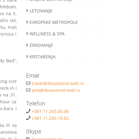
m hlebom,
LETOVANJE
si na 3.
žni set,
EVROPSKE METROPOLE
lu, mali
WELLNESS & SPA
irnica i
ZIMOVANJE
KRSTARENJA
My Bed”,
Email
ing-size
travel@4seasonstravel.rs
eck-in i
avio@4seasonstravel.rs
u na 31.
-hour sa
Telefon
i-bara i
+381.11.243.05.06
+381.11.243.10.62
a ili sa
Skype
pansiona
no ili 2