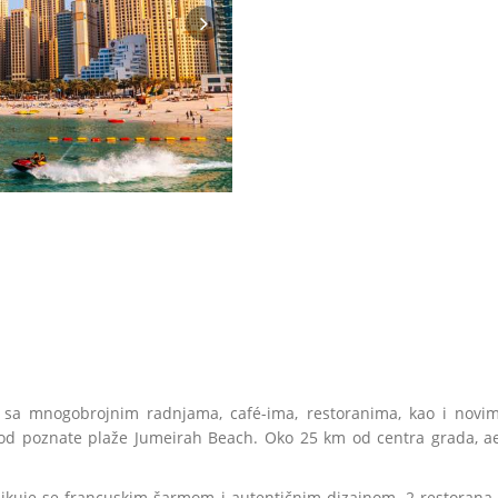
sa mnogobrojnim radnjama, café-ima, restoranima, kao i novi
d poznate plaže Jumeirah Beach. Oko 25 km od centra grada, 
odlikuje se francuskim šarmom i autentičnim dizajnom. 2 restorana 