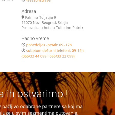
4seasonstravel
Adresa
Palmira Toljatija 9
11070 Novi Beograd, Srbija
Poslovnica u hotelu Tulip Inn Putnik
Radno vreme
ponedeljak -petak: 09 -17h
subotom dežurni telefoni: 09-14h
(065/33 44 099 i 065/33 22 099)
a ih ostvarimo !
 pažljivo odabrane partnere sa kojima
e usluge u svim segmentima putovanja,