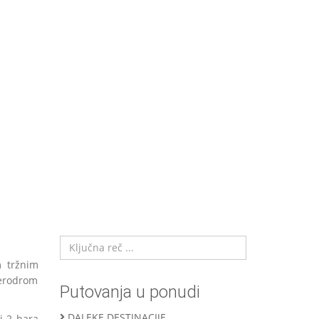
m tržnim
aerodrom
Putovanja u ponudi
DALEKE DESTINACIJE
i 2 bara