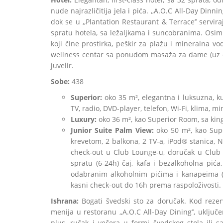
nude najrazličitija jela i pića. ,,A.O.C All-Day Din
dok se u ,,Plantation Restaurant & Terrace’’ servi
spratu hotela, sa ležaljkama i suncobranima. Osim 
koji čine prostirka, peškir za plažu i mineralna v
wellness centar sa ponudom masaža za dame (uz do
juvelir.
Sobe:
438
Superior:
oko 35 m², elegantna i luksuzna, ku
TV, radio, DVD-player, telefon, Wi-Fi, klima, 
Luxury:
oko 36 m², kao Superior Room, sa kin
Junior Suite Palm View:
oko 50 m², kao Sup
krevetom, 2 balkona, 2 TV-a, iPod® stanica, 
check-out u Club Lounge-u, doručak u Club 
spratu (6-24h) čaj, kafa i bezalkoholna pić
odabranim alkoholnim pićima i kanapeima (1
kasni check-out do 16h prema raspoloživosti.
Ishrana:
Bogati švedski sto za doručak. Kod rezer
menija u restoranu ,,A.O.C All-Day Dining’’, uklju
plus, ručak i večera u formi švedskog stola ili sa