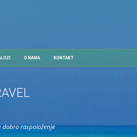
ALOZI
O NAMA
KONTAKT
RAVEL
e dobro raspoloženje