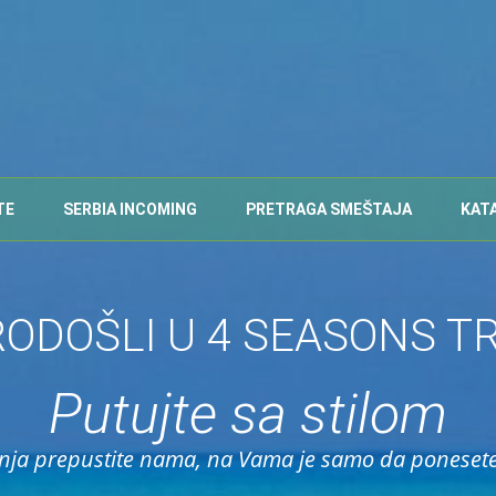
TE
SERBIA INCOMING
PRETRAGA SMEŠTAJA
KAT
ODOŠLI U 4 SEASONS T
Putujte sa stilom
nja prepustite nama, na Vama je samo da poneset