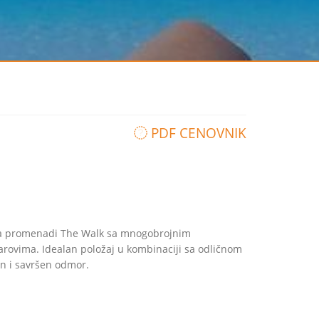
PDF CENOVNIK
 na promenadi The Walk sa mnogobrojnim
rovima. Idealan položaj u kombinaciji sa odličnom
n i savršen odmor.