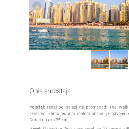
Opis smeštaja
Položaj:
Hotel se nalazi na promenadi The Walk 
centrom. Samo jednom malom ulicom je odvojen o
Dubai na oko 35 km.
Hotel:
Elegantan, first-class hotel, sa 32 sprata, 