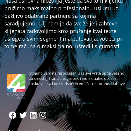
Naša osnovna filozofija jeste da svakom klijentu
pružimo maksimalno profesionalnu uslugu uz
pažljivo odabrane partnere sa kojima
saradjujemo. Cilj nam je da sve želje i zahteve
klijenata zadovoljimo kroz pružanje kvalitetne
usluge u svim segmentima putovanja, vodeći pri
tome računa o maksimalnoj uštedi i sigurnosti.
Stojimo vam na raspolaganju za sve vrste upita vezano
za smeštaj, transfere, grupne i individualne obilaske i
ekskurzije sa i bez turističkih vodiča, restorane, klubove