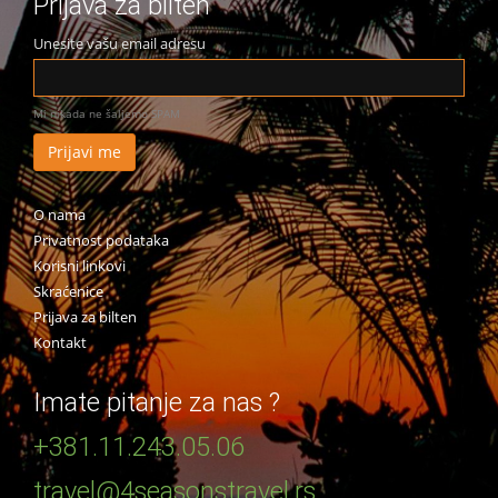
Prijava za bilten
Unesite vašu email adresu
Mi nikada ne šaljemo SPAM
O nama
Privatnost podataka
Korisni linkovi
Skraćenice
Prijava za bilten
Kontakt
Imate pitanje za nas ?
+381.11.243.05.06
travel@4seasonstravel.rs