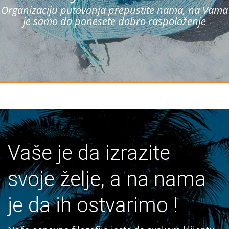
Organizaciju putovanja prepustite nama, na Vama
je samo da ponesete dobro raspoloženje
Vaše je da izrazite
svoje želje, a na nama
je da ih ostvarimo !