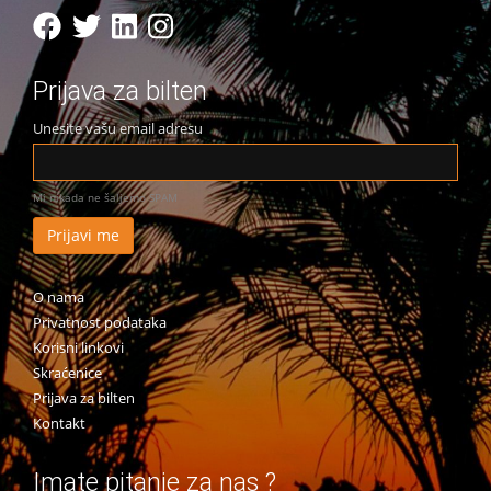
Prijava za bilten
Unesite vašu email adresu
Mi nikada ne šaljemo SPAM
O nama
Privatnost podataka
Korisni linkovi
Skraćenice
Prijava za bilten
Kontakt
Imate pitanje za nas ?