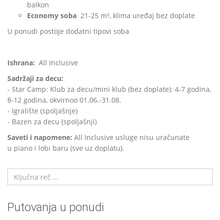
balkon
Economy soba
21-25 m², klima uređaj bez doplate
U ponudi postoje dodatni tipovi soba
Ishrana:
All Inclusive
Sadržaji za decu:
- Star Camp: Klub za decu/mini klub (bez doplate): 4-7 godina,
8-12 godina, okvirnoo 01.06.-31.08.
- Igralište (spoljašnje)
- Bazen za decu (spoljašnji)
Saveti i napomene:
All Inclusive usluge nisu uračunate
u piano i lobi baru (sve uz doplatu).
Putovanja u ponudi