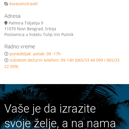
4seasonstravel
Adresa
Palmira Toljatija 9
11070 Novi Beograd, Srbija
Poslovnica u hotelu Tulip Inn Putnik
Radno vreme
ponedeljak -petak: 09 -17h
subotom dežurni telefoni: 09-14h (065/33 44 099 i 065/33
22 099)
Vaše je da izrazite
svoje želje, a na nama