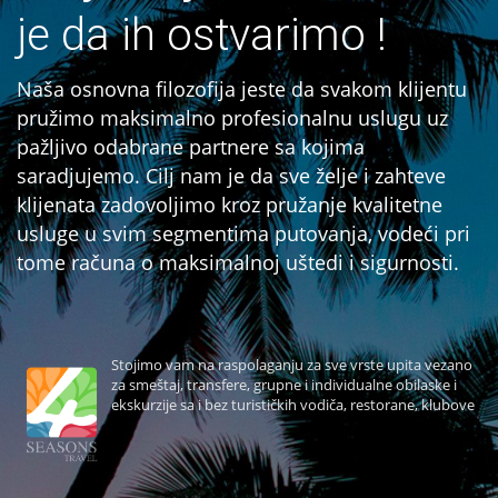
je da ih ostvarimo !
Naša osnovna filozofija jeste da svakom klijentu
pružimo maksimalno profesionalnu uslugu uz
pažljivo odabrane partnere sa kojima
saradjujemo. Cilj nam je da sve želje i zahteve
klijenata zadovoljimo kroz pružanje kvalitetne
usluge u svim segmentima putovanja, vodeći pri
tome računa o maksimalnoj uštedi i sigurnosti.
Stojimo vam na raspolaganju za sve vrste upita vezano
za smeštaj, transfere, grupne i individualne obilaske i
ekskurzije sa i bez turističkih vodiča, restorane, klubove