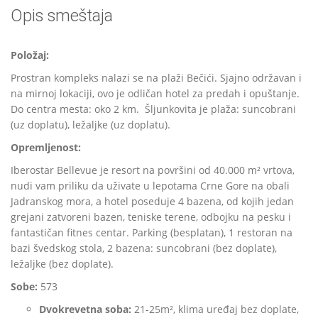
Opis smeštaja
Položaj:
Prostran kompleks nalazi se na plaži Bečići. Sjajno održavan i
na mirnoj lokaciji, ovo je odličan hotel za predah i opuštanje.
Do centra mesta: oko 2 km. Šljunkovita je plaža: suncobrani
(uz doplatu), ležaljke (uz doplatu).
Opremljenost:
Iberostar Bellevue je resort na površini od 40.000 m² vrtova,
nudi vam priliku da uživate u lepotama Crne Gore na obali
Jadranskog mora, a hotel poseduje 4 bazena, od kojih jedan
grejani zatvoreni bazen, teniske terene, odbojku na pesku i
fantastičan fitnes centar. Parking (besplatan), 1 restoran na
bazi švedskog stola, 2 bazena: suncobrani (bez doplate),
ležaljke (bez doplate).
Sobe:
573
Dvokrevetna soba:
21-25m², klima uređaj bez doplate,