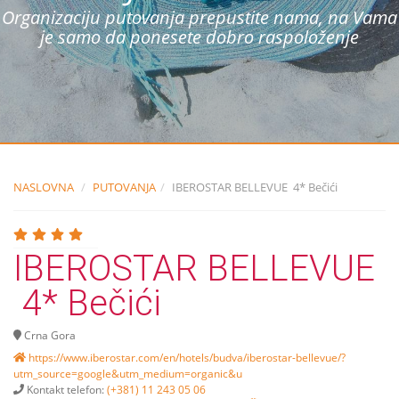
Organizaciju putovanja prepustite nama, na Vama
je samo da ponesete dobro raspoloženje
NASLOVNA
PUTOVANJA
IBEROSTAR BELLEVUE 4* Bečići
IBEROSTAR BELLEVUE
4* Bečići
Crna Gora
https://www.iberostar.com/en/hotels/budva/iberostar-bellevue/?
utm_source=google&utm_medium=organic&u
Kontakt telefon:
(+381) 11 243 05 06