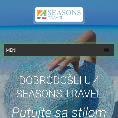
MENI
DOBRODOŠLI U 4
SEASONS TRAVEL
Putujte sa stilom