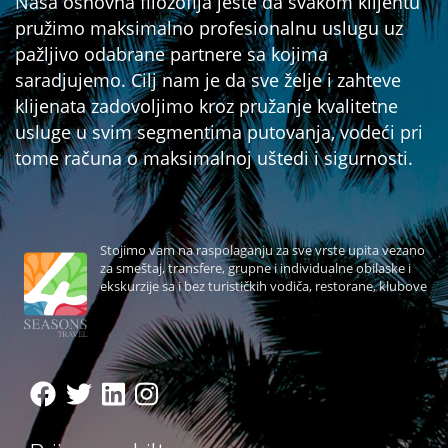
Naša osnovna filozofija jeste da svakom klijentu
pružimo maksimalno profesionalnu uslugu uz
pažljivo odabrane partnere sa kojima
saradjujemo. Cilj nam je da sve želje i zahteve
klijenata zadovoljimo kroz pružanje kvalitetne
usluge u svim segmentima putovanja, vodeći pri
tome računa o maksimalnoj uštedi i sigurnosti.
Stojimo vam na raspolaganju za sve vrste upita vezano
za smeštaj, transfere, grupne i individualne obilaske i
ekskurzije sa i bez turističkih vodiča, restorane, klubove