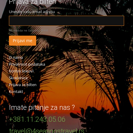
Prijava za bilten
Unesite vašu email adresu
Mi nikada ne šaljemo SPAM
O nama
Privatnost podataka
Korisni linkovi
Skraćenice
Prijava za bilten
Kontakt
Imate pitanje za nas ?
+381.11.243.05.06
travel@4seasonstravel.rs