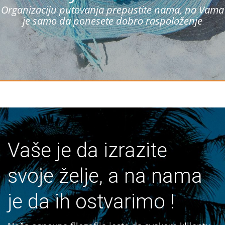
Organizaciju putovanja prepustite nama, na Vama
je samo da ponesete dobro raspoloženje
Vaše je da izrazite
svoje želje, a na nama
je da ih ostvarimo !