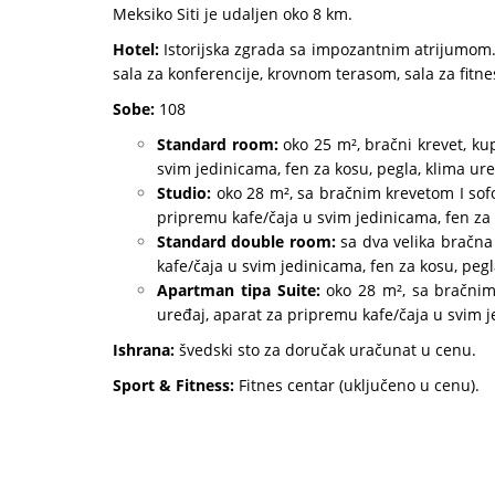
Meksiko Siti je udaljen oko 8 km.
Hotel:
Istorijska zgrada sa impozantnim atrijumom. 
sala za konferencije, krovnom terasom, sala za fitn
Sobe:
108
Standard room:
oko 25 m², bračni krevet, kup
svim jedinicama, fen za kosu, pegla, klima ure
Studio:
oko 28 m², sa bračnim krevetom I sofom
pripremu kafe/čaja u svim jedinicama, fen za 
Standard double room:
sa dva velika bračna 
kafe/čaja u svim jedinicama, fen za kosu, pegl
Apartman tipa Suite:
oko 28 m², sa bračnim k
uređaj, aparat za pripremu kafe/čaja u svim j
Ishrana:
švedski sto za doručak uračunat u cenu.
Sport & Fitness:
Fitnes centar (uključeno u cenu).