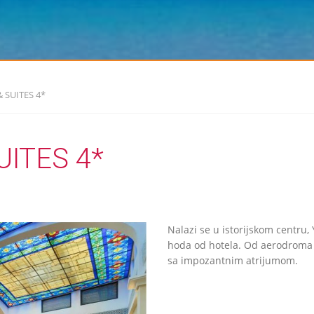
 SUITES 4*
ITES 4*
Nalazi se u istorijskom centru,
hoda od hotela. Od aerodroma M
sa impozantnim atrijumom.