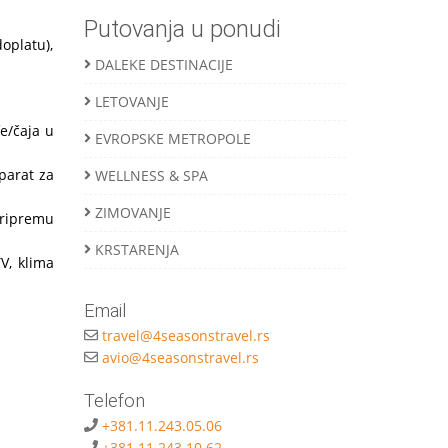
Putovanja u ponudi
oplatu),
DALEKE DESTINACIJE
LETOVANJE
fe/čaja u
EVROPSKE METROPOLE
aparat za
WELLNESS & SPA
ZIMOVANJE
 pripremu
KRSTARENJA
V, klima
Email
travel@4seasonstravel.rs
avio@4seasonstravel.rs
Telefon
+381.11.243.05.06
+381.11.243.10.62