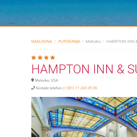
NASLOVNA
PUTOVANJA
Meksiko
HAMPTON INN &
HAMPTON INN & SU
Meksiko, USA
Kontakt telefon:
(+381) 11 243 05 06