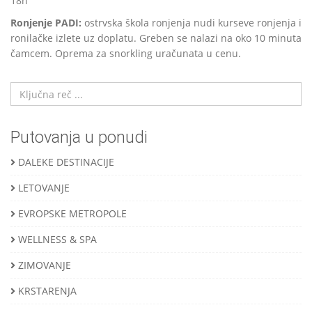
18h
Ronjenje PADI:
ostrvska škola ronjenja nudi kurseve ronjenja i
ronilačke izlete uz doplatu. Greben se nalazi na oko 10 minuta
čamcem. Oprema za snorkling uračunata u cenu.
Putovanja u ponudi
DALEKE DESTINACIJE
LETOVANJE
EVROPSKE METROPOLE
WELLNESS & SPA
ZIMOVANJE
KRSTARENJA