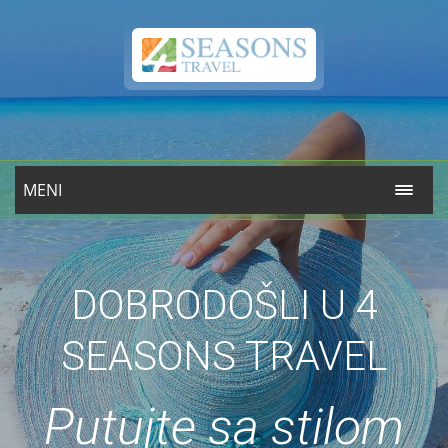
MENI
DOBRODOŠLI U 4
SEASONS TRAVEL
Putujte sa stilom