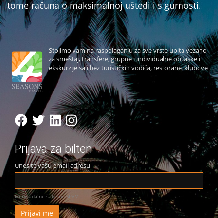
tome računa o maksimalnoj uštedi i sigurnosti.
Stojimo vam na raspolaganju za sve vrste upita vezano
za smeštaj, transfere, grupne i individualne obilaske i
ekskurzije sa i bez turističkih vodiča, restorane, klubove
Prijava za bilten
Unesite vašu email adresu
Mi nikada ne šaljemo SPAM