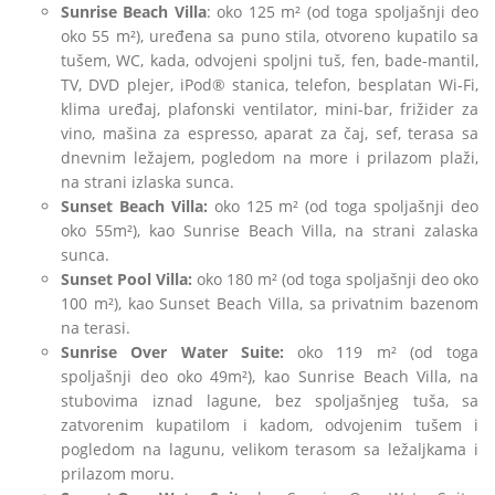
Sunrise Beach Villa
: oko 125 m² (od toga spoljašnji deo
oko 55 m²), uređena sa puno stila, otvoreno kupatilo sa
tušem, WC, kada, odvojeni spoljni tuš, fen, bade-mantil,
TV, DVD plejer, iPod® stanica, telefon, besplatan Wi-Fi,
klima uređaj, plafonski ventilator, mini-bar, frižider za
vino, mašina za espresso, aparat za čaj, sef, terasa sa
dnevnim ležajem, pogledom na more i prilazom plaži,
na strani izlaska sunca.
Sunset Beach Villa:
oko 125 m² (od toga spoljašnji deo
oko 55m²), kao Sunrise Beach Villa, na strani zalaska
sunca.
Sunset Pool Villa:
oko 180 m² (od toga spoljašnji deo oko
100 m²), kao Sunset Beach Villa, sa privatnim bazenom
na terasi.
Sunrise Over Water Suite:
oko 119 m² (od toga
spoljašnji deo oko 49m²), kao Sunrise Beach Villa, na
stubovima iznad lagune, bez spoljašnjeg tuša, sa
zatvorenim kupatilom i kadom, odvojenim tušem i
pogledom na lagunu, velikom terasom sa ležaljkama i
prilazom moru.