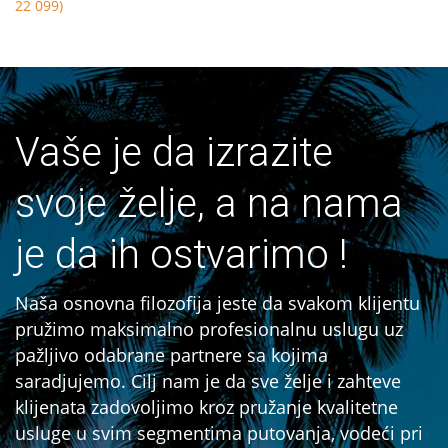
22 099)
Vaše je da izrazite
svoje želje, a na nama
je da ih ostvarimo !
Naša osnovna filozofija jeste da svakom klijentu
pružimo maksimalno profesionalnu uslugu uz
pažljivo odabrane partnere sa kojima
saradjujemo. Cilj nam je da sve želje i zahteve
klijenata zadovoljimo kroz pružanje kvalitetne
usluge u svim segmentima putovanja, vodeći pri