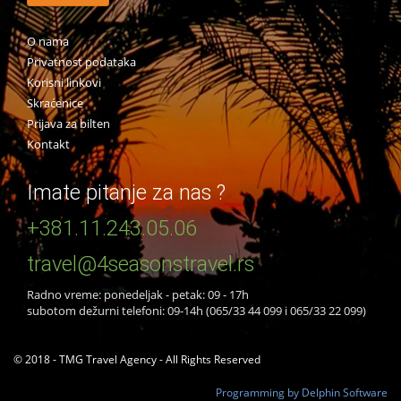
O nama
Privatnost podataka
Korisni linkovi
Skraćenice
Prijava za bilten
Kontakt
Imate pitanje za nas ?
+381.11.243.05.06
travel@4seasonstravel.rs
Radno vreme: ponedeljak - petak: 09 - 17h
subotom dežurni telefoni: 09-14h (065/33 44 099 i 065/33 22 099)
© 2018 - TMG Travel Agency - All Rights Reserved
Programming by Delphin Software