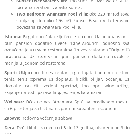
Sunset Over Water Suite
: kao Sunrise Over Water Suite,
locirana na strani zalaska sunca.
Two Bedroom Anantara Pool Villa:
oko 320 m² (od toga
spoljašnji deo oko 176 m²), Sunset Beach Villa terasom
povezana sa Anantara Pool Villa.
Ishrana:
Bogat doručak uključen je u cenu. Uz polupansion i
pun pansion dodatno uveče “Dine-Around“, odnosno sva
označena jela u svim restoranima (izuzev restorana “Origami“)
uračunata. Uz rezervisan pun pansion dodatno ručak iz
menija u jednom od restorana.
Sport:
Uključeno: fitnes centar, joga, kajak, badminton, stoni
tenis, tenis (oprema uz doplatu), bicikli, bilijar, boćanje. Uz
doplatu: različiti vodeni sportovi, kao npr. windsurfing,
skijanje na vodi, parasailing, jedrenje, katamaran.
Wellness:
Očekuje vas “Anantara Spa“ na predivnom mestu,
sa 6 prostorija za tretmane, parnim kupatilom i saunom.
Zabava:
Redovna večernja zabava.
Deca:
Dečiji klub: za decu od 3 do 12 godina, otvoreno od 9 do