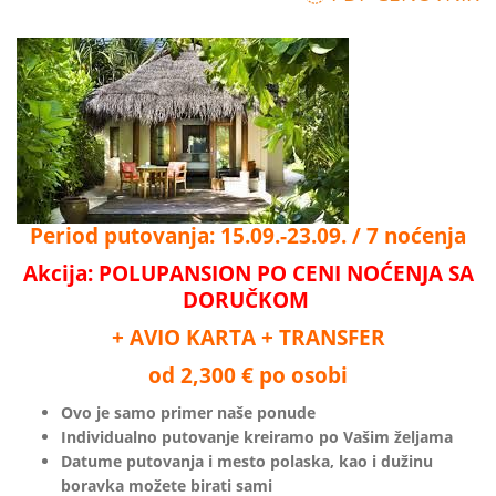
Period putovanja: 15.09.-23.09. / 7 noćenja
Akcija: POLUPANSION PO CENI NOĆENJA SA
DORUČKOM
+ AVIO KARTA + TRANSFER
od 2,300 € po osobi
Ovo je samo primer naše ponude
Individualno putovanje kreiramo po Vašim željama
Datume putovanja i mesto polaska, kao i dužinu
boravka možete birati sami