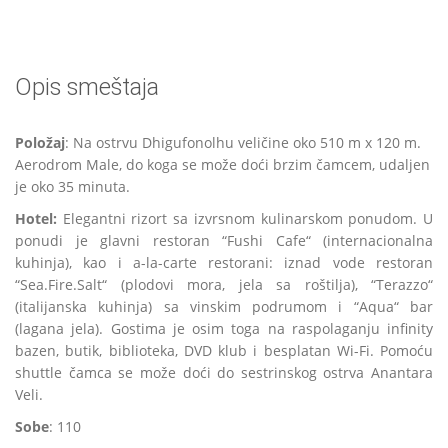
Opis smeštaja
Položaj
: Na ostrvu Dhigufonolhu veličine oko 510 m x 120 m.
Aerodrom Male, do koga se može doći brzim čamcem, udaljen
je oko 35 minuta.
Hotel:
Elegantni rizort sa izvrsnom kulinarskom ponudom. U
ponudi je glavni restoran “Fushi Cafe“ (internacionalna
kuhinja), kao i a-la-carte restorani: iznad vode restoran
“Sea.Fire.Salt“ (plodovi mora, jela sa roštilja), “Terazzo“
(italijanska kuhinja) sa vinskim podrumom i “Aqua“ bar
(lagana jela). Gostima je osim toga na raspolaganju infinity
bazen, butik, biblioteka, DVD klub i besplatan Wi-Fi. Pomoću
shuttle čamca se može doći do sestrinskog ostrva Anantara
Veli.
Sobe
: 110