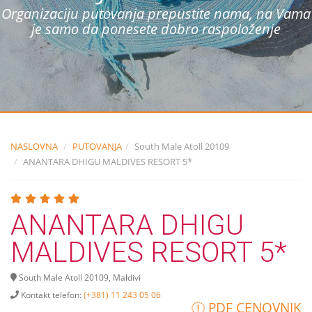
Organizaciju putovanja prepustite nama, na Vama
je samo da ponesete dobro raspoloženje
NASLOVNA
PUTOVANJA
South Male Atoll 20109
ANANTARA DHIGU MALDIVES RESORT 5*
ANANTARA DHIGU
MALDIVES RESORT 5*
South Male Atoll 20109, Maldivi
Kontakt telefon:
(+381) 11 243 05 06
PDF CENOVNIK