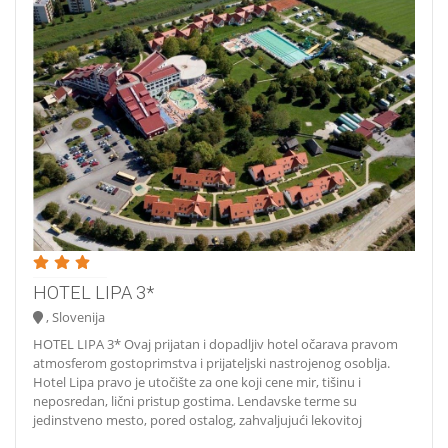
HOTEL LIPA 3*
, Slovenija
HOTEL LIPA 3* Ovaj prijatan i dopadljiv hotel očarava pravom
atmosferom gostoprimstva i prijateljski nastrojenog osoblja.
Hotel Lipa pravo je utočište za one koji cene mir, tišinu i
neposredan, lični pristup gostima. Lendavske terme su
jedinstveno mesto, pored ostalog, zahvaljujući lekovitoj