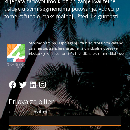
klijenata zadovoljimo kroz pružanje kvalitetne
usluge u svim segmentima putovanja, vodeći pri
tome računa o maksimalnoj uštedi i sigurnosti.
Stojimo vam na raspolaganju za sve vrste upita vezano
za smeštaj, transfere, grupne i individualne obilaske i
ekskurzije sa i bez turističkih vodiča, restorane, klubove
Prijava za bilten
Unesite vašu email adresu