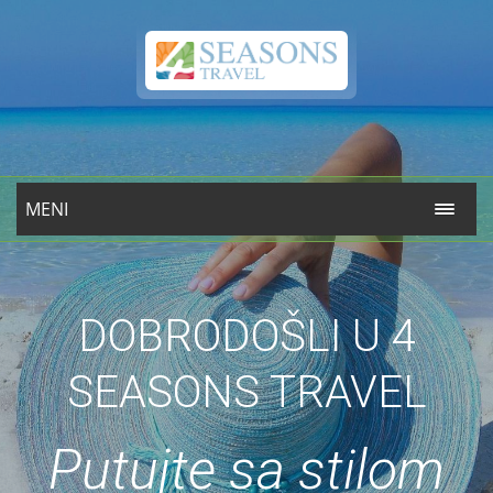
MENI
DOBRODOŠLI U 4
SEASONS TRAVEL
Putujte sa stilom