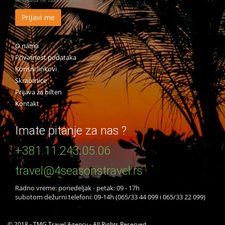
Mi nikada ne šaljemo SPAM
O nama
Privatnost podataka
Korisni linkovi
Skraćenice
Prijava za bilten
Kontakt
Imate pitanje za nas ?
+381.11.243.05.06
travel@4seasonstravel.rs
Radno vreme: ponedeljak - petak: 09 - 17h
subotom dežurni telefoni: 09-14h (065/33 44 099 i 065/33 22 099)
© 2018 - TMG Travel Agency - All Rights Reserved