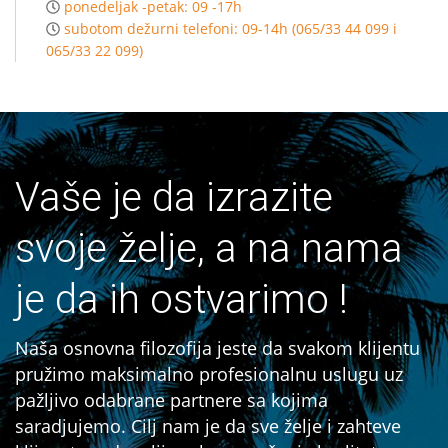
ponedeljak -petak: 09 -17h
subotom dežurni telefoni: 09-14h (065/33 44 099 i
065/33 22 099)
Vaše je da izrazite
svoje želje, a na nama
je da ih ostvarimo !
Naša osnovna filozofija jeste da svakom klijentu
pružimo maksimalno profesionalnu uslugu uz
pažljivo odabrane partnere sa kojima
saradjujemo. Cilj nam je da sve želje i zahteve