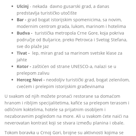
Ulcinj
- nekada davno gusarski grad, a danas
predstavlja turističko utočište
Bar -
grad bogat istorijskim spomenicima, sa novim,
modernim centrom grada, lukom, marinom i hotelima
Budva -
turistička metropola Crne Gore, koja pokriva
područje od Buljarice, preko Petrovca i Svetog Stefana,
sve do plaže Jaz
Tivat -
lep, miran grad sa marinom svetske klase za
jahte
Kotor -
zaštićen od strane UNESCO-a, nalazi se u
prelepom zalivu
Herceg Novi -
neodoljiv turistički grad, bogat zelenilom,
cvećem i prelepim istorijskim građevinama
U svakom od njih možete pronaći restorane sa domaćom
hranom i ribljim specijalitetima, kafiće sa prelepom terasom i
odličnim koktelima, hotele sa prijatnim osobljem i
nezaboravnim pogledom na more. Ali u svakom ćete naići na
neverovatan kontrast koji se stvara između planina i obale.
Tokom boravka u Crnoj Gori, brojne su aktivnosti kojima se