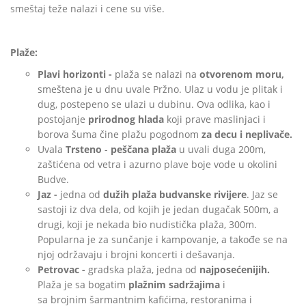
smeštaj teže nalazi i cene su više.
Plaže:
Plavi horizonti -
plaža se nalazi na
otvorenom moru,
smeštena je u dnu uvale Pržno. Ulaz u vodu je plitak i
dug, postepeno se ulazi u dubinu. Ova odlika, kao i
postojanje
prirodnog hlada
koji prave maslinjaci i
borova šuma čine plažu pogodnom
za decu i neplivače.
Uvala
Trsteno
-
peščana plaža
u uvali duga 200m,
zaštićena od vetra i azurno plave boje vode u okolini
Budve.
Jaz -
jedna od
dužih plaža budvanske rivijere
. Jaz se
sastoji iz dva dela, od kojih je jedan dugačak 500m, a
drugi, koji je nekada bio nudistička plaža, 300m.
Popularna je za sunčanje i kampovanje, a takođe se na
njoj održavaju i brojni koncerti i dešavanja.
Petrovac -
gradska plaža, jedna od
najposećenijih.
Plaža je sa bogatim
plažnim sadržajima
i
sa brojnim šarmantnim kafićima, restoranima i