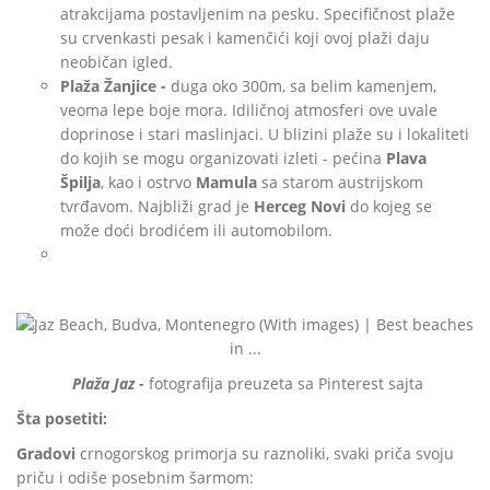
atrakcijama postavljenim na pesku. Specifičnost plaže
su crvenkasti pesak i kamenčići koji ovoj plaži daju
neobičan igled.
Plaža Žanjice -
duga oko 300m, sa belim kamenjem,
veoma lepe boje mora. Idiličnoj atmosferi ove uvale
doprinose i stari maslinjaci. U blizini plaže su i lokaliteti
do kojih se mogu organizovati izleti - pećina
Plava
Špilja
, kao i ostrvo
Mamula
sa starom austrijskom
tvrđavom. Najbliži grad je
Herceg Novi
do kojeg se
može doći brodićem ili automobilom.
Plaža Jaz -
fotografija preuzeta sa Pinterest sajta
Šta posetiti:
Gradovi
crnogorskog primorja su raznoliki, svaki priča svoju
priču i odiše posebnim šarmom: