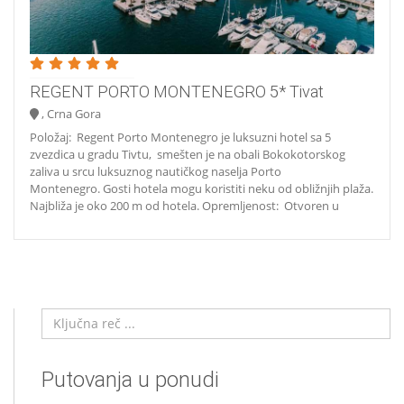
REGENT PORTO MONTENEGRO 5* Tivat
, Crna Gora
Položaj: Regent Porto Montenegro je luksuzni hotel sa 5
zvezdica u gradu Tivtu, smešten je na obali Bokokotorskog
zaliva u srcu luksuznog nautičkog naselja Porto
Montenegro. Gosti hotela mogu koristiti neku od obližnjih plaža.
Najbliža je oko 200 m od hotela. Opremljenost: Otvoren u
Putovanja u ponudi