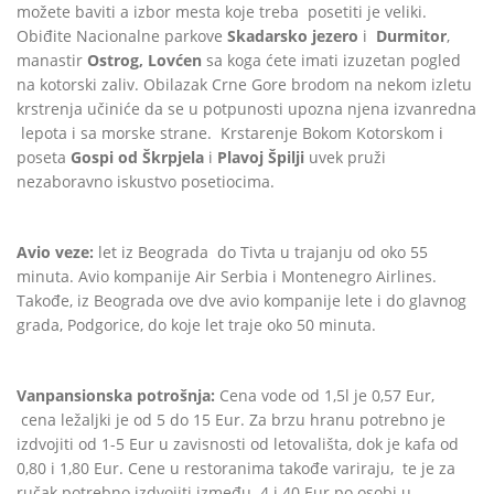
možete baviti a izbor mesta koje treba posetiti je veliki.
Obiđite Nacionalne parkove
Skadarsko jezero
i
Durmitor
,
manastir
Ostrog, Lovćen
sa koga ćete imati izuzetan pogled
na kotorski zaliv. Obilazak Crne Gore brodom na nekom izletu
krstrenja učiniće da se u potpunosti upozna njena izvanredna
lepota i sa morske strane. Krstarenje Bokom Kotorskom i
poseta
Gospi od Škrpjela
i
Plavoj Špilji
uvek pruži
nezaboravno iskustvo posetiocima.
Avio veze:
let iz Beograda do Tivta u trajanju od oko 55
minuta. Avio kompanije Air Serbia i Montenegro Airlines.
Takođe, iz Beograda ove dve avio kompanije lete i do glavnog
grada, Podgorice, do koje let traje oko 50 minuta.
Vanpansionska potrošnja:
Cena vode od 1,5l je 0,57 Eur,
cena ležaljki je od 5 do 15 Eur. Za brzu hranu potrebno je
izdvojiti od 1-5 Eur u zavisnosti od letovališta, dok je kafa od
0,80 i 1,80 Eur. Cene u restoranima takođe variraju, te je za
ručak potrebno izdvojiti između 4 i 40 Eur po osobi u