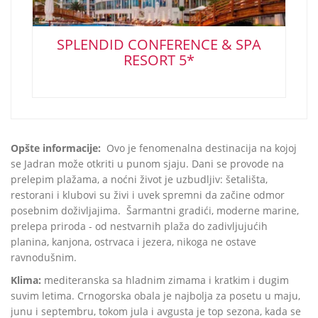
SPLENDID CONFERENCE & SPA
RESORT 5*
Opšte informacije:
Ovo je fenomenalna destinacija na kojoj
se Jadran može otkriti u punom sjaju. Dani se provode na
prelepim plažama, a noćni život je uzbudljiv: šetališta,
restorani i klubovi su živi i uvek spremni da začine odmor
posebnim doživljajima. Šarmantni gradići, moderne marine,
prelepa priroda - od nestvarnih plaža do zadivljujućih
planina, kanjona, ostrvaca i jezera, nikoga ne ostave
ravnodušnim.
Klima:
mediteranska sa hladnim zimama i kratkim i dugim
suvim letima. Crnogorska obala je najbolja za posetu u maju,
junu i septembru, tokom jula i avgusta je top sezona, kada se