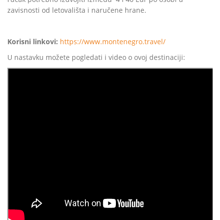
zavisnosti od letovališta i naručene hrane.
Korisni linkovi:
https://www.montenegro.travel/
U nastavku možete pogledati i video o ovoj destinaciji: