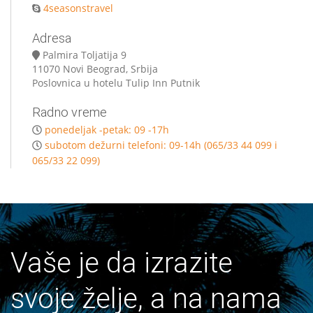
4seasonstravel
Adresa
Palmira Toljatija 9
11070 Novi Beograd, Srbija
Poslovnica u hotelu Tulip Inn Putnik
Radno vreme
ponedeljak -petak: 09 -17h
subotom dežurni telefoni: 09-14h (065/33 44 099 i
065/33 22 099)
Vaše je da izrazite
svoje želje, a na nama