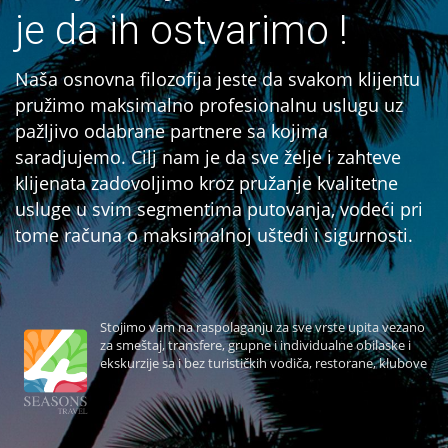
je da ih ostvarimo !
Naša osnovna filozofija jeste da svakom klijentu
pružimo maksimalno profesionalnu uslugu uz
pažljivo odabrane partnere sa kojima
saradjujemo. Cilj nam je da sve želje i zahteve
klijenata zadovoljimo kroz pružanje kvalitetne
usluge u svim segmentima putovanja, vodeći pri
tome računa o maksimalnoj uštedi i sigurnosti.
Stojimo vam na raspolaganju za sve vrste upita vezano
za smeštaj, transfere, grupne i individualne obilaske i
ekskurzije sa i bez turističkih vodiča, restorane, klubove