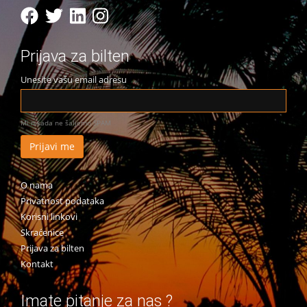
Prijava za bilten
Unesite vašu email adresu
Mi nikada ne šaljemo SPAM
O nama
Privatnost podataka
Korisni linkovi
Skraćenice
Prijava za bilten
Kontakt
Imate pitanje za nas ?