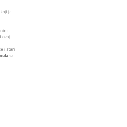
koji je
i
tnim
i ovoj
 i stari
ula
sa