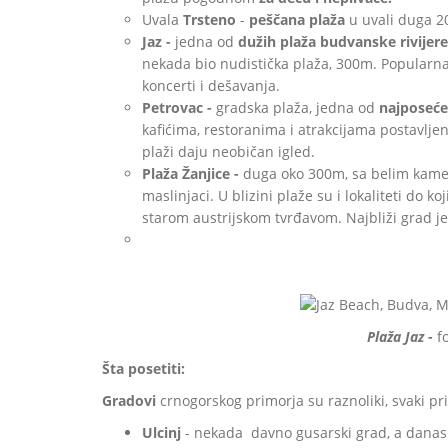
Uvala
Trsteno
-
peščana plaža
u uvali duga 20
Jaz -
jedna od
dužih plaža budvanske rivijere
nekada bio nudistička plaža, 300m. Popularna 
koncerti i dešavanja.
Petrovac -
gradska plaža, jedna od
najposeće
kafićima, restoranima i atrakcijama postavlje
plaži daju neobičan igled.
Plaža Žanjice -
duga oko 300m, sa belim kamen
maslinjaci. U blizini plaže su i lokaliteti do k
starom austrijskom tvrđavom. Najbliži grad j
Plaža Jaz -
f
Šta posetiti:
Gradovi
crnogorskog primorja su raznoliki, svaki p
Ulcinj
- nekada davno gusarski grad, a danas p