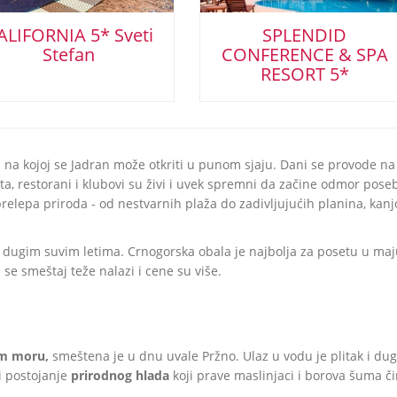
ALIFORNIA 5* Sveti
SPLENDID
Stefan
CONFERENCE & SPA
RESORT 5*
na kojoj se Jadran može otkriti u punom sjaju. Dani se provode na
šta, restorani i klubovi su živi i uvek spremni da začine odmor pos
elepa priroda - od nestvarnih plaža do zadivljujućih planina, kanj
dugim suvim letima. Crnogorska obala je najbolja za posetu u maju
se smeštaj teže nalazi i cene su više.
m moru,
smeštena je u dnu uvale Pržno. Ulaz u vodu je plitak i dug
i postojanje
prirodnog hlada
koji prave maslinjaci i borova šuma č