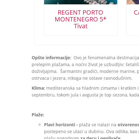
REGENT PORTO
C
MONTENEGRO 5*
Tivat
Opšte informacije:
Ovo je fenomenalna destinacija 
prelepim plažama, a noćni život je uzbudljiv: šetali
doživljajima. Šarmantni gradići, moderne marine, pr
ostrvaca i jezera, nikoga ne ostave ravnodušnim.
Klima:
mediteranska sa hladnim zimama i kratkim i 
septembru, tokom jula i avgusta je top sezona, kada 
Plaže:
Plavi horizonti -
plaža se nalazi na
otvoreno
postepeno se ulazi u dubinu. Ova odlika, kao 
plažu pogodnom
za decu i neplivače.