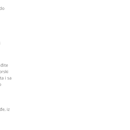
 do
i
iđite
orski
a i sa
o
đe, iz