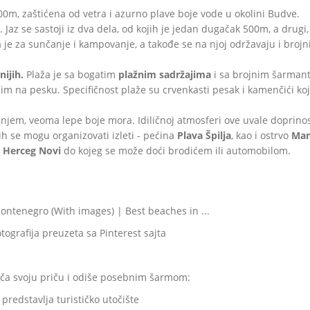
0m, zaštićena od vetra i azurno plave boje vode u okolini Budve.
. Jaz se sastoji iz dva dela, od kojih je jedan dugačak 500m, a drugi, 
je za sunčanje i kampovanje, a takođe se na njoj održavaju i brojn
nijih.
Plaža je sa bogatim
plažnim sadržajima
i sa brojnim šarman
nim na pesku. Specifičnost plaže su crvenkasti pesak i kamenčići koj
jem, veoma lepe boje mora. Idiličnoj atmosferi ove uvale doprinose
ojih se mogu organizovati izleti - pećina
Plava Špilja
, kao i ostrvo
Mam
e
Herceg Novi
do kojeg se može doći brodićem ili automobilom.
otografija preuzeta sa Pinterest sajta
riča svoju priču i odiše posebnim šarmom:
redstavlja turističko utočište