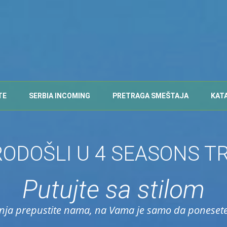
TE
SERBIA INCOMING
PRETRAGA SMEŠTAJA
KAT
ODOŠLI U 4 SEASONS T
Putujte sa stilom
nja prepustite nama, na Vama je samo da poneset