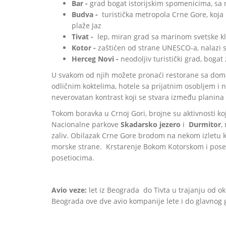
Bar -
grad bogat istorijskim spomenicima, sa
Budva -
turistička metropola Crne Gore, koja 
plaže Jaz
Tivat -
lep, miran grad sa marinom svetske kl
Kotor -
zaštićen od strane UNESCO-a, nalazi 
Herceg Novi -
neodoljiv turistički grad, boga
U svakom od njih možete pronaći restorane sa domac
odličnim koktelima, hotele sa prijatnim osobljem i
neverovatan kontrast koji se stvara između planina 
Tokom boravka u Crnoj Gori, brojne su aktivnosti koj
Nacionalne parkove
Skadarsko jezero
i
Durmitor
,
zaliv. Obilazak Crne Gore brodom na nekom izletu k
morske strane. Krstarenje Bokom Kotorskom i pos
posetiocima.
Avio veze:
let iz Beograda do Tivta u trajanju od o
Beograda ove dve avio kompanije lete i do glavnog g