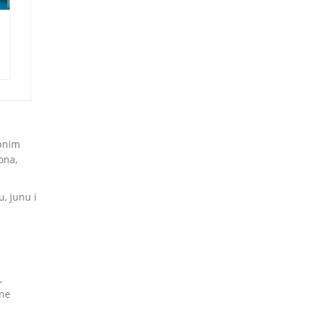
ebnim
ona,
, junu i
,
ine