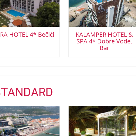
RA HOTEL 4* Bečići
KALAMPER HOTEL &
SPA 4* Dobre Vode,
Bar
STANDARD