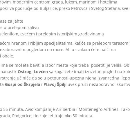
 novim, modernim centrom grada, lukom, marinom i hotelima
pokriva područje od Buljarice, preko Petrovca i Svetog Stefana, sve
ase za jahte
se u prelepom zalivu
t zelenilom, cvećem i prelepim istorijskim građevinama
́om hranom i ribljim specijalitetima, kafiće sa prelepom terasom 
 nezaboravnim pogledom na more. Ali u svakom ćete naići na
i obale.
ima se možete baviti a izbor mesta koje treba posetiti je veliki. Ob
 manastir
Ostrog, Lovćen
sa koga ćete imati izuzetan pogled na kot
rstrenja učiniće da se u potpunosti upozna njena izvanredna lepot
eta
Gospi od Škrpjela
i
Plavoj Špilji
uvek pruži nezaboravno iskustv
ko 55 minuta. Avio kompanije Air Serbia i Montenegro Airlines. Tako
rada, Podgorice, do koje let traje oko 50 minuta.