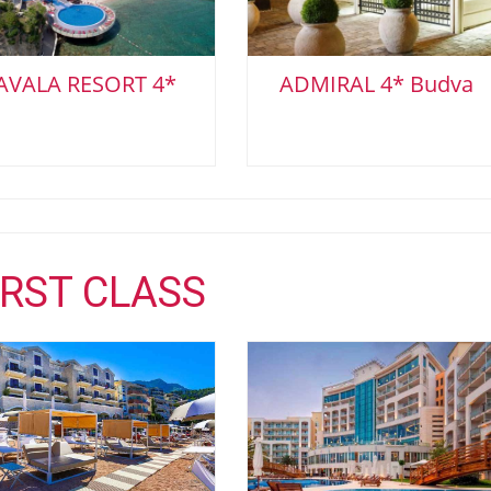
AVALA RESORT 4*
ADMIRAL 4* Budva
IRST CLASS