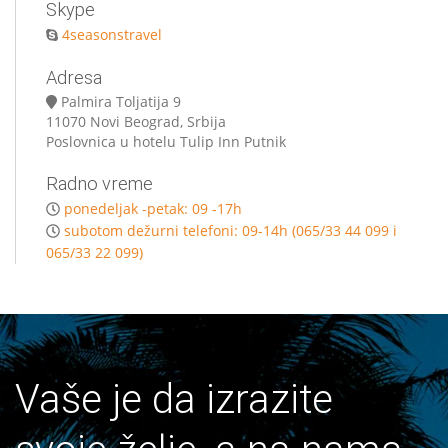
Skype
4seasonstravel
Adresa
Palmira Toljatija 9
11070 Novi Beograd, Srbija
Poslovnica u hotelu Tulip Inn Putnik
Radno vreme
ponedeljak -petak: 09 -17h
subotom dežurni telefoni: 09-14h (065/33 44 099 i
065/33 22 099)
Vaše je da izrazite