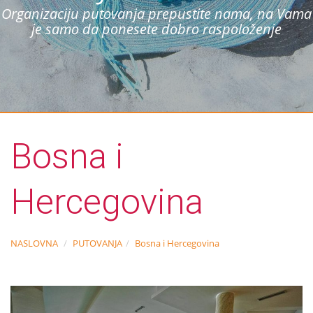
Organizaciju putovanja prepustite nama, na Vama
je samo da ponesete dobro raspoloženje
Bosna i
Hercegovina
NASLOVNA
PUTOVANJA
Bosna i Hercegovina