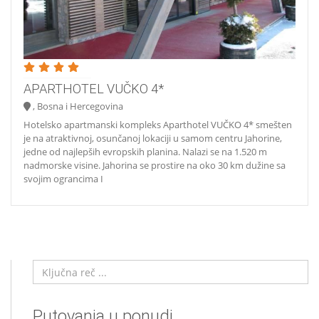
APARTHOTEL VUČKO 4*
, Bosna i Hercegovina
Hotelsko apartmanski kompleks Aparthotel VUČKO 4* smešten
je na atraktivnoj, osunčanoj lokaciji u samom centru Jahorine,
jedne od najlepših evropskih planina. Nalazi se na 1.520 m
nadmorske visine. Jahorina se prostire na oko 30 km dužine sa
svojim ograncima I
Putovanja u ponudi