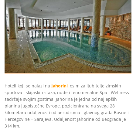
Hoteli koji se nalazi na
Jahorini
, osim za ljubitelje zimskih
sportova i skijaških staza, nude i fenomenalne Spa i Wellness
sadržaje svojim gostima. Jahorina je jedna od najlepših
planina jugoistočne Evrope, pozicionirana na svega 28
kilometara udaljenosti od aerodroma i glavnog grada Bosne i
Hercegovine – Sarajeva. Udaljenost Jahorine od Beograda je
314 km.