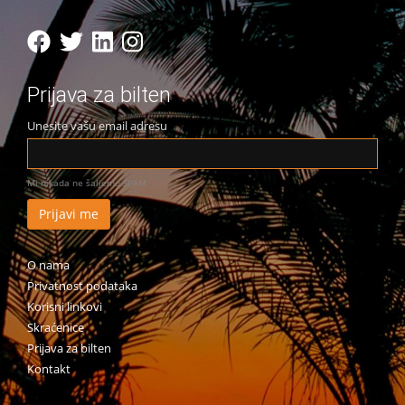
Prijava za bilten
Unesite vašu email adresu
Mi nikada ne šaljemo SPAM
O nama
Privatnost podataka
Korisni linkovi
Skraćenice
Prijava za bilten
Kontakt