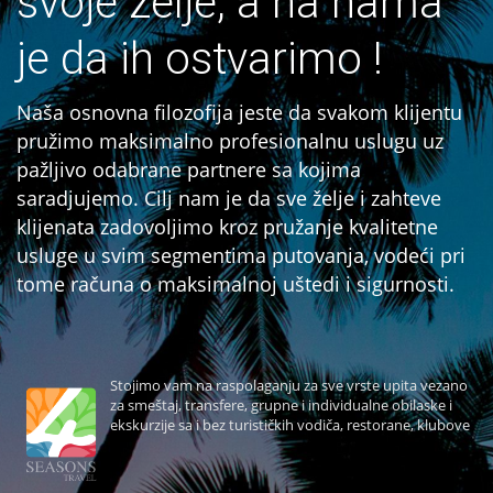
svoje želje, a na nama
je da ih ostvarimo !
Naša osnovna filozofija jeste da svakom klijentu
pružimo maksimalno profesionalnu uslugu uz
pažljivo odabrane partnere sa kojima
saradjujemo. Cilj nam je da sve želje i zahteve
klijenata zadovoljimo kroz pružanje kvalitetne
usluge u svim segmentima putovanja, vodeći pri
tome računa o maksimalnoj uštedi i sigurnosti.
Stojimo vam na raspolaganju za sve vrste upita vezano
za smeštaj, transfere, grupne i individualne obilaske i
ekskurzije sa i bez turističkih vodiča, restorane, klubove