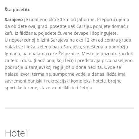
Šta posetiti:
Sarajevo
je udaljeno oko 30 km od Jahorine. Preporučujemo
da obiđete ovaj grad, posetite Baš Čaršiju, popijete domaću
kafu iz fildžana, pojedete čuvene ćevape i šopingujete.
U neposrednoj blizini Sarajeva na oko 12 km od centra grada
nalazi se Ilidža, zelena oaza Sarajeva, smeštena u podnožju
Igmana, na obalama reke Željeznice. Mesto je poznato kao lek
za telo i dušu (iladž-onaj koji leči) i predstavlja prvo naseljeno
područje u sarajevskoj regiji još u dona neolita. Ovde se
nalaze izvori termalne, sumporne vode, a danas Ilidža ima
savremeni banjski i rekreacijski kompleks, hotele, brojne
sportske terene, staze za bicikliste i šetnju.
Hoteli