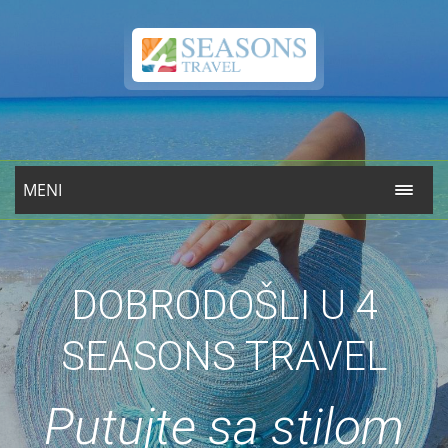
MENI
DOBRODOŠLI U 4
SEASONS TRAVEL
Putujte sa stilom